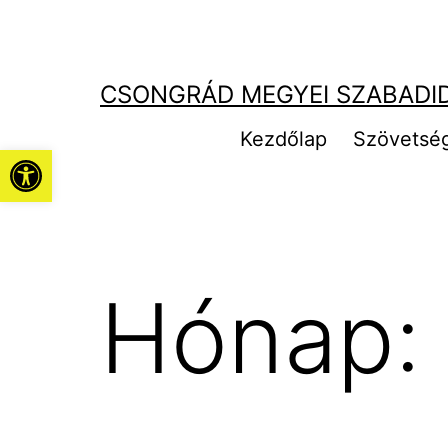
Ugrás
a
tartalomhoz
CSONGRÁD MEGYEI SZABADI
Kezdőlap
Szövetsé
Eszköztár megnyitása
Hónap: