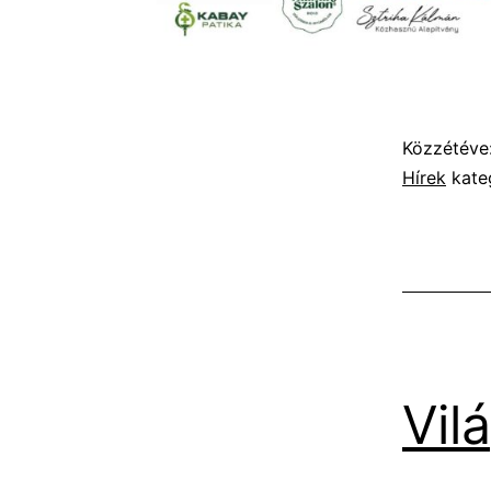
Közzétéve
Hírek
kate
Vil