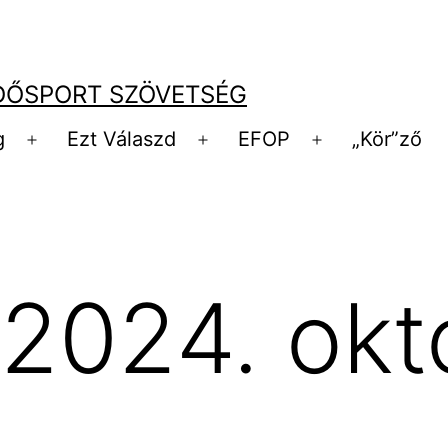
DŐSPORT SZÖVETSÉG
g
Ezt Válaszd
EFOP
„Kör”ző
Menü
Menü
Menü
megnyitása
megnyitása
megnyitása
2024. okt