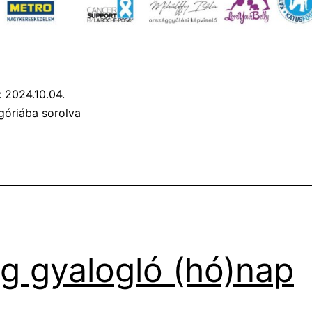
:
2024.10.04.
góriába sorolva
ág gyalogló (hó)nap