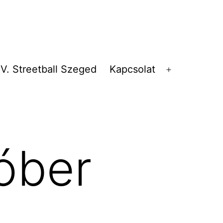
V. Streetball Szeged
Kapcsolat
Menü
megnyitása
óber