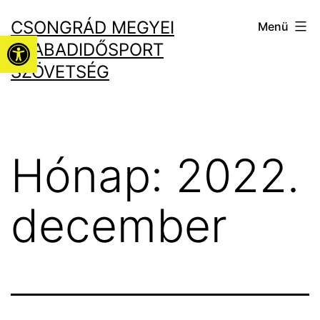
Ugrás
CSONGRÁD MEGYEI
Menü
a
Eszköztár megnyitása
SZABADIDŐSPORT
tartalomhoz
SZÖVETSÉG
Hónap:
2022.
december