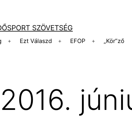
DŐSPORT SZÖVETSÉG
g
Ezt Válaszd
EFOP
„Kör”ző
Menü
Menü
Menü
megnyitása
megnyitása
megnyitása
2016. júni