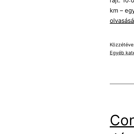
rajt: 10
km – egy
olvasásá
Közzétéve
Egyéb kat
Con