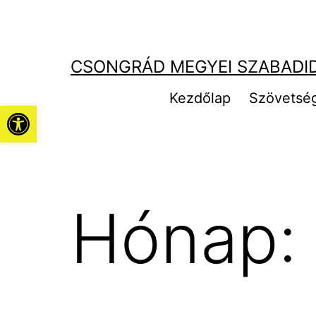
Ugrás
a
tartalomhoz
CSONGRÁD MEGYEI SZABADI
Kezdőlap
Szövetsé
Eszköztár megnyitása
Hónap: