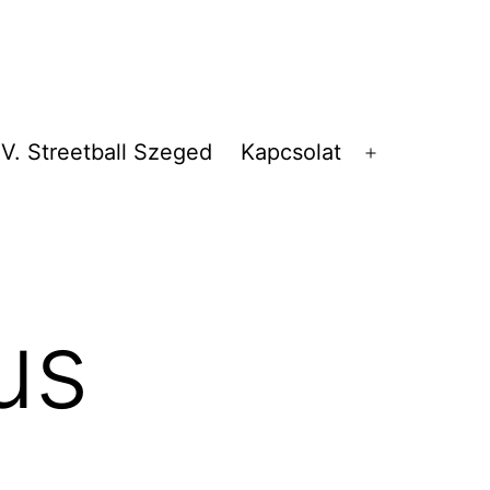
V. Streetball Szeged
Kapcsolat
Menü
megnyitása
us