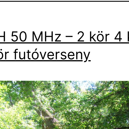
 50 MHz – 2 kör 4 
ör futóverseny