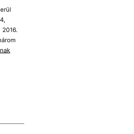
erül
4,
: 2016.
dhárom
ának