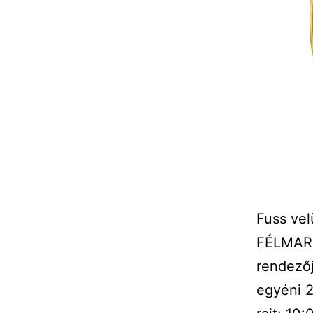
Fuss vel
FÉLMARA
rendezőj
egyéni 2