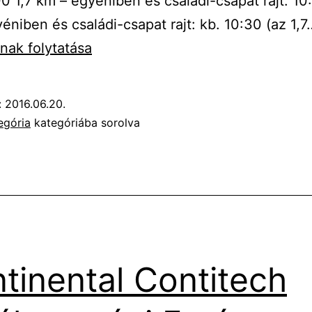
:00 1,7 km – egyéniben és családi-csapat rajt: 10
éniben és családi-csapat rajt: kb. 10:30 (az 1,7
nak folytatása
:
2016.06.20.
egória
kategóriába sorolva
tinental Contitech