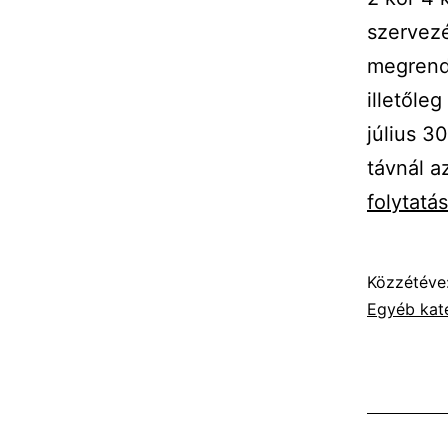
szervezé
megrende
illetőle
július 3
távnál a
folytatá
Közzétéve
Egyéb kat