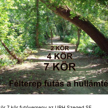
kör 7 kör futóverseny az URH Szeged SE