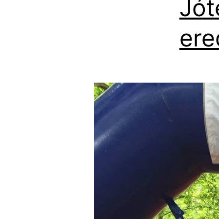
Jót
ere