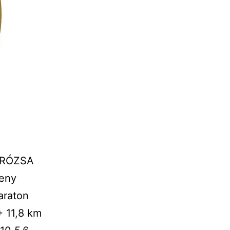
TÓRÓZSA
seny
araton
+ 11,8 km