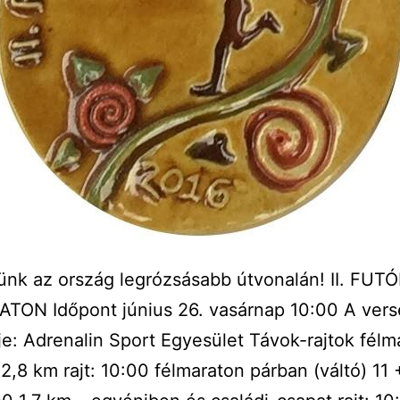
ünk az ország legrózsásabb útvonalán! II. FU
TON Időpont június 26. vasárnap 10:00 A ver
e: Adrenalin Sport Egyesület Távok-rajtok félm
2,8 km rajt: 10:00 félmaraton párban (váltó) 11 