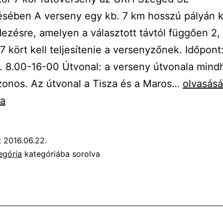
sében A verseny egy kb. 7 km hosszú pályán k
zésre, amelyen a választott távtól függően 2, 
g 7 kört kell teljesítenie a versenyzőnek. Időpont
0. 8.00-16-00 Útvonal: a verseny útvonala min
URH
zonos. Az útvonal a Tisza és a Maros…
olvasás
50
sa
MHz
–
:
2016.06.22.
2
egória
kategóriába sorolva
kör
4
kör
7