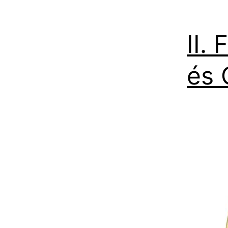
II.
és 