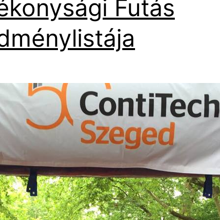
ékonysági Futás
dménylistája