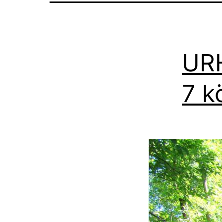
URH
7 k