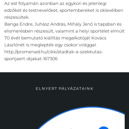
Az est folyamán azonban az egykori és jelenlegi
edzőket és testnevelőket, sportembereket is oklevélben
részesültek.
Banga Endre, Juhász András, Mihály Jenő is tapsban és
elismerésben részesült, valamint a helyi sportélet elmúlt
70 évét bemutató kiállítás megalkotóját Kovács
Lászlónét is meglepték egy csokor virággal.
http://promenad.hu/cikk/atadtak-a-szekkutas-
sportjaert-dijakat-167306
ELNYERT PÁLYÁZATAINK