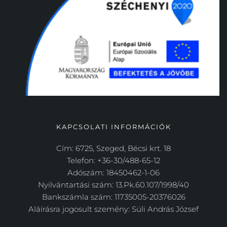
KAPCSOLATI INFORMÁCIÓK
Cím: 6725, Szeged, Bécsi krt. 18
Telefon: +36-30/488-65-12
Adószám: 18450462-1-06
Nyilvántartási szám: 13.Pk.60.107/1998/40
Bankszámla szám: 11735005-20376026
Aláírásra jogosult szemény: Süli András József