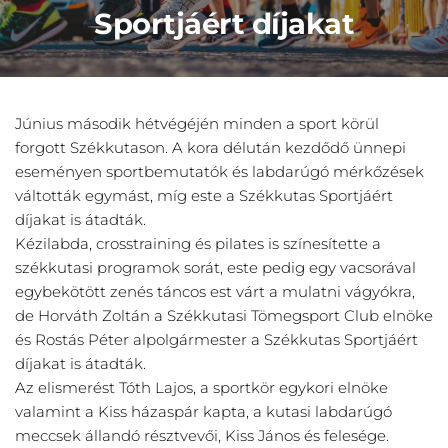
Sportjáért díjakat
Június második hétvégéjén minden a sport körül
forgott Székkutason. A kora délután kezdődő ünnepi
eseményen sportbemutatók és labdarúgó mérkőzések
váltották egymást, míg este a Székkutas Sportjáért
díjakat is átadták.
Kézilabda, crosstraining és pilates is színesítette a
székkutasi programok sorát, este pedig egy vacsorával
egybekötött zenés táncos est várt a mulatni vágyókra,
de Horváth Zoltán a Székkutasi Tömegsport Club elnöke
és Rostás Péter alpolgármester a Székkutas Sportjáért
díjakat is átadták.
Az elismerést Tóth Lajos, a sportkör egykori elnöke
valamint a Kiss házaspár kapta, a kutasi labdarúgó
meccsek állandó résztvevői, Kiss János és felesége.