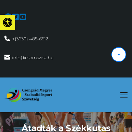
Eszköztár megnyitása
 +(3630) 488-6512
 info@csomszisz.hu
Átadták a Székkutas