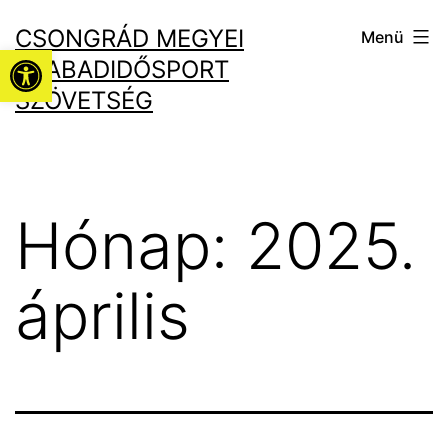
Ugrás
CSONGRÁD MEGYEI
Menü
a
Eszköztár megnyitása
SZABADIDŐSPORT
tartalomhoz
SZÖVETSÉG
Hónap:
2025.
április