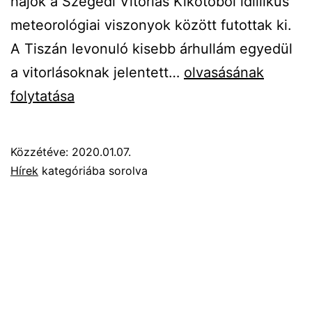
hajók a Szegedi Vitorlás Kikötőből idillikus
meteorológiai viszonyok között futottak ki.
A Tiszán levonuló kisebb árhullám egyedül
A
a vitorlásoknak jelentett…
olvasásának
VITORLÁZÁS,
folytatása
A
VÍZI
Közzétéve:
2020.01.07.
SPORTOK
Hírek
kategóriába sorolva
ÉS
A
TISZA
SZERELMESEI
AZ
ÚJÉV