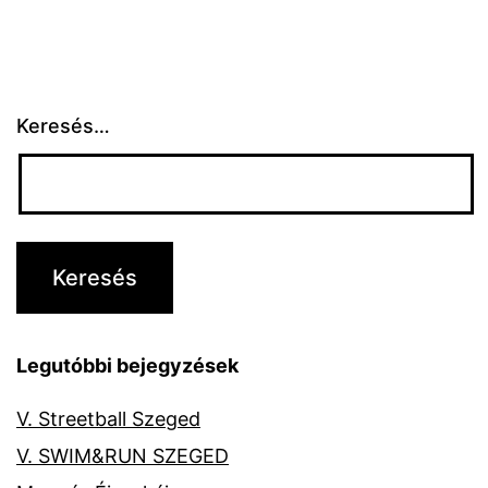
ELSŐ
NAPJÁN
ISMÉT
Keresés…
VÍZRE
SZÁLLTAK
Legutóbbi bejegyzések
V. Streetball Szeged
V. SWIM&RUN SZEGED