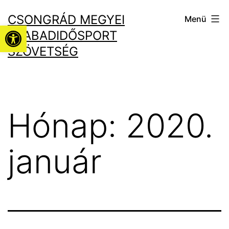
Ugrás
CSONGRÁD MEGYEI
Menü
a
Eszköztár megnyitása
SZABADIDŐSPORT
tartalomhoz
SZÖVETSÉG
Hónap:
2020.
január