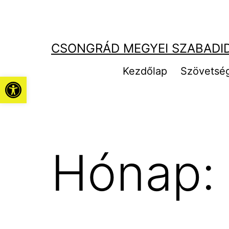
Ugrás
a
tartalomhoz
CSONGRÁD MEGYEI SZABADI
Kezdőlap
Szövetsé
Eszköztár megnyitása
Hónap: