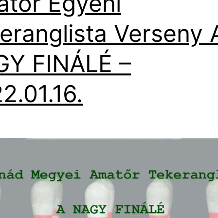
tőr Egyéni
eranglista Verseny 
Y FINÁLÉ –
2.01.16.