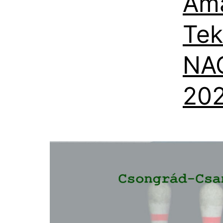
Ama
Tek
NAG
202