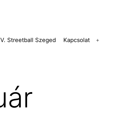
V. Streetball Szeged
Kapcsolat
Menü
megnyitása
uár