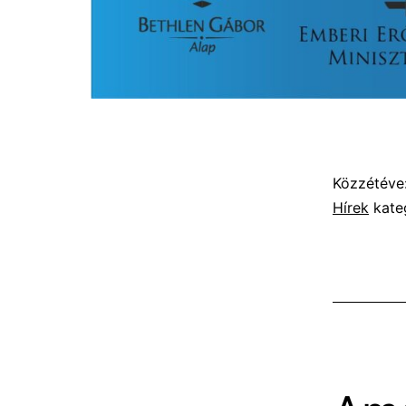
Közzétéve
Hírek
kate