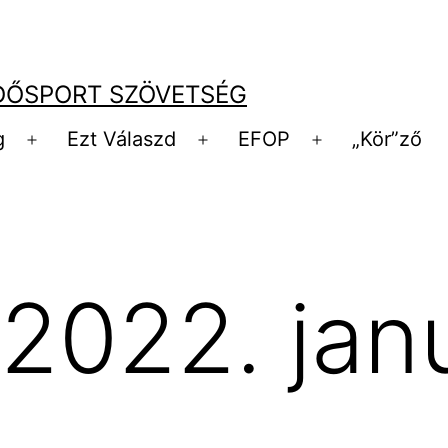
DŐSPORT SZÖVETSÉG
g
Ezt Válaszd
EFOP
„Kör”ző
Menü
Menü
Menü
megnyitása
megnyitása
megnyitása
2022. jan