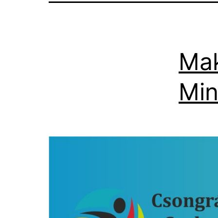
Mak
Min