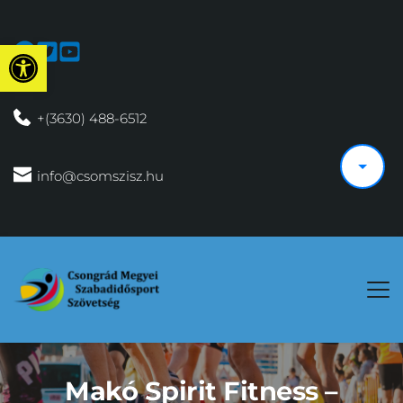
Eszköztár megnyitása
 +(3630) 488-6512
 info@csomszisz.hu
Makó Spirit Fitness –