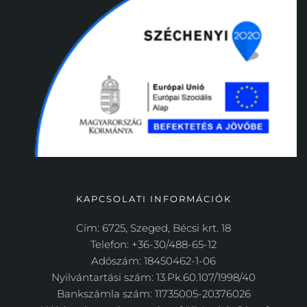
KAPCSOLATI INFORMÁCIÓK
Cím: 6725, Szeged, Bécsi krt. 18
Telefon: +36-30/488-65-12
Adószám: 18450462-1-06
Nyilvántartási szám: 13.Pk.60.107/1998/40
Bankszámla szám: 11735005-20376026