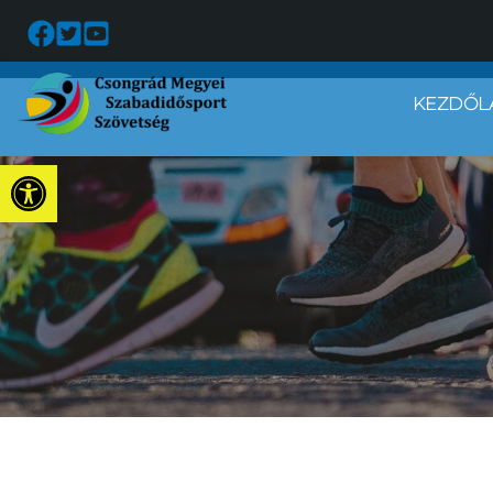
KEZDŐL
Eszköztár megnyitása