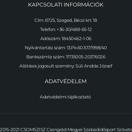
KAPCSOLATI INFORMÁCIÓK
Cím: 6725, Szeged, Bécsi krt. 18
Telefon: +36-30/488-65-12
Adószám: 18450462-1-06
Nyilvántartási szám: 13.Pk.60.107/1998/40
Bankszámla szám: 11735005-20376026
Aláírásra jogosult szemény: Süli András József
ADATVÉDELEM
Adatvédelmi tájékoztató 
2015-2021 CSOMSZISZ Csongrád Megyei Szabadidősport Szövetség