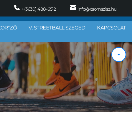
 +(3630) 488-6512
 info@csomszisz.hu
KÖR”ZŐ
V. STREETBALL SZEGED
KAPCSOLAT