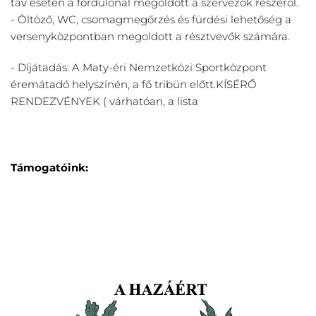
táv esetén a fordulónál megoldott a szervezők részéről.
- Öltöző, WC, csomagmegőrzés és fürdési lehetőség a 
versenyközpontban megoldott a résztvevők számára.
- Díjátadás: A Maty-éri Nemzetközi Sportközpont 
éremátadó helyszínén, a fő tribün előtt.KÍSÉRŐ 
RENDEZVÉNYEK ( várhatóan, a lista 
Támogatóink: