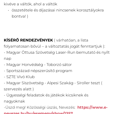
kivéve a váltók, ahol a váltók
összetétele és díjazásai nincsenek korosztályokra 
bontva! )
KÍSÉRŐ RENDEZVÉNYEK
 ( várhatóan, a lista 
folyamatosan bővül – a változtatás jogát fenntartjuk ):
- Magyar Öttusa Szövetség Laser-Run bemutató és nyílt 
nap
- Magyar Honvédség - Toborzó sátor
- Sportszázad népszerűsítő program
- SZTE Vívó Klub
- Magyar Síszövetség - Alpesi Szakág - Síroller teszt ( 
szervezés alatt )
- Ügyességi feladatok és játékok kicsiknek és 
nagyoknak
-Úszd meg! Közösségi úszás, Nevezés:
https://www.e-
nevezes.hu/hu/esemeny/show/1357