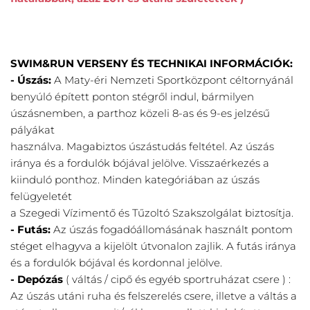
SWIM&RUN VERSENY ÉS TECHNIKAI INFORMÁCIÓK:
- Úszás: 
A Maty-éri Nemzeti Sportközpont céltornyánál 
benyúló épített ponton stégről indul, bármilyen 
úszásnemben, a parthoz közeli 8-as és 9-es jelzésű 
pályákat
használva. Magabiztos úszástudás feltétel. Az úszás 
iránya és a fordulók bójával jelölve. Visszaérkezés a 
kiinduló ponthoz. Minden kategóriában az úszás 
felügyeletét
a Szegedi Vízimentő és Tűzoltó Szakszolgálat biztosítja.
- Futás: 
Az úszás fogadóállomásának használt pontom 
stéget elhagyva a kijelölt útvonalon zajlik. A futás iránya 
és a fordulók bójával és kordonnal jelölve.
- Depózás 
( váltás / cipő és egyéb sportruházat csere ) : 
Az úszás utáni ruha és felszerelés csere, illetve a váltás a 