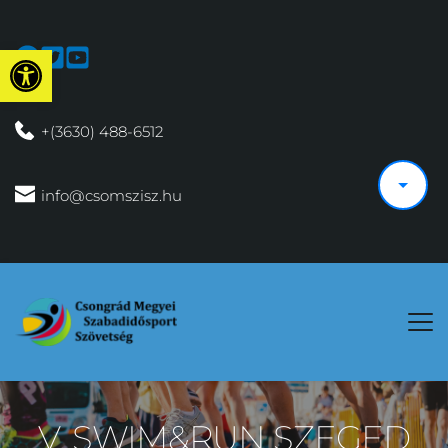
Eszköztár megnyitása
 +(3630) 488-6512
 info@csomszisz.hu
V. SWIM&RUN SZEGED