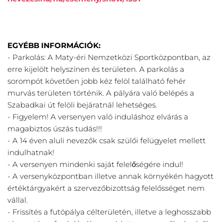
EGYÉBB INFORMÁCIÓK:
- Parkolás: A Maty-éri Nemzetközi Sportközpontban, az 
erre kijelölt helyszínen és területen. A parkolás a 
sorompót követően jobb kéz felöl található fehér 
murvás területen történik. A pályára való belépés a 
Szabadkai út felöli bejáratnál lehetséges.
- Figyelem! A versenyen való induláshoz elvárás a 
magabiztos úszás tudás!!!
- A 14 éven aluli nevezők csak szülői felügyelet mellett 
indulhatnak!
- A versenyen mindenki saját felelőségére indul!
- A versenyközpontban illetve annak környékén hagyott 
értéktárgyakért a szervezőbizottság felelősséget nem 
vállal.
- Frissítés a futópálya célterületén, illetve a leghosszabb 