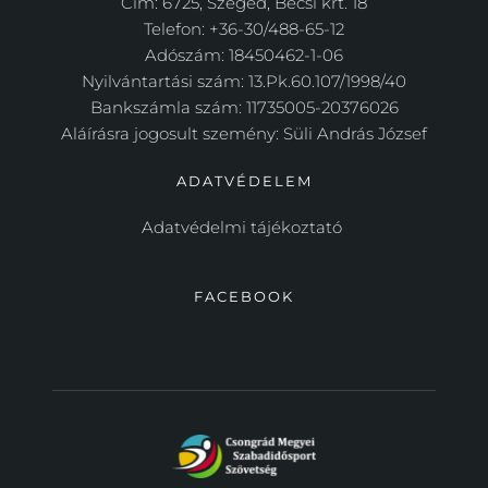
Cím: 6725, Szeged, Bécsi krt. 18
Telefon: +36-30/488-65-12
Adószám: 18450462-1-06
Nyilvántartási szám: 13.Pk.60.107/1998/40
Bankszámla szám: 11735005-20376026
Aláírásra jogosult szemény: Süli András József
ADATVÉDELEM
Adatvédelmi tájékoztató 
FACEBOOK