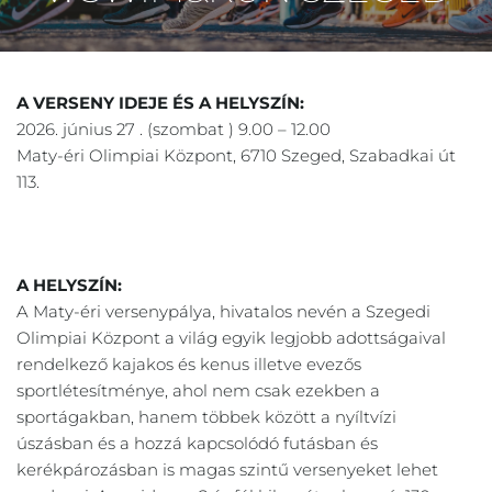
A VERSENY IDEJE ÉS A HELYSZÍN:
2026. június 27 . (szombat ) 9.00 – 12.00
Maty-éri Olimpiai Központ, 6710 Szeged, Szabadkai út 
113.
A HELYSZÍN:
A Maty-éri versenypálya, hivatalos nevén a Szegedi 
Olimpiai Központ a világ egyik legjobb adottságaival 
rendelkező kajakos és kenus illetve evezős 
sportlétesítménye, ahol nem csak ezekben a 
sportágakban, hanem többek között a nyíltvízi 
úszásban és a hozzá kapcsolódó futásban és 
kerékpározásban is magas szintű versenyeket lehet 