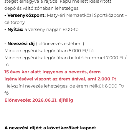
stéget elhagyva a rajt/cél kapu mellett kialakított
depó és váltó zónában lehetséges.
- Versenyközpont: 
Maty-éri Nemzetközi Sportközpont – 
céltorony.
- Nyitás: 
a verseny napján 8.00-tól.
- Nevezési díj 
( előnevezés estében ) :
Minden egyéni kategóriában 5.000 Ft/ fő
Minden egyéni kategóriában befutó éremmel 7.000 Ft / 
fő
15 éves kor alatt ingyenes a nevezés, érem 
igénylésével viszont az érem árával, ami 2.000 Ft
Helyszíni nevezés lehetséges, de érem nélkül: 6.000 Ft/ 
fő
Előnevezés: 2026.06.21. éjfélig
A nevezési díjért a következőket kapod: