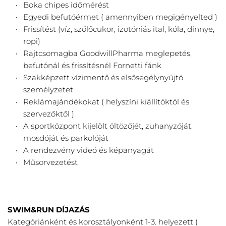
Boka chipes időmérést
Egyedi befutóérmet ( amennyiben megigényelted )
Frissítést (víz, szőlőcukor, izotóniás ital, kóla, dinnye, 
ropi)
Rajtcsomagba GoodwillPharma meglepetés, 
befutónál és frissítésnél Fornetti fánk
Szakképzett vízimentő és elsősegélynyújtó 
személyzetet
Reklámajándékokat ( helyszíni kiállítóktól és 
szervezőktől )
A sportközpont kijelölt öltözőjét, zuhanyzóját, 
mosdóját és parkolóját
A rendezvény videó és képanyagát
Műsorvezetést
SWIM&RUN DÍJAZÁS
Kategóriánként és korosztályonként 1-3. helyezett ( 