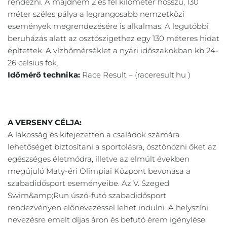
rendezni. A majdnem 2 és fél kilométer hosszú, 130 
méter széles pálya a legrangosabb nemzetközi 
események megrendezésére is alkalmas. A legutóbbi 
beruházás alatt az osztószigethez egy 130 méteres hidat 
építettek. A vízhőmérséklet a nyári időszakokban kb 24-
26 celsius fok.
Időmérő technika: 
Race Result – (raceresult.hu )
A VERSENY CÉLJA:
A lakosság és kifejezetten a családok számára 
lehetőséget biztosítani a sportolásra, ösztönözni őket az 
egészséges életmódra, illetve az elmúlt években 
megújuló Maty-éri Olimpiai Központ bevonása a 
szabadidősport eseményeibe. Az V. Szeged 
Swim&amp;Run úszó-futó szabadidősport 
rendezvényen előnevezéssel lehet indulni. A helyszíni 
nevezésre emelt díjas áron és befutó érem igénylése 