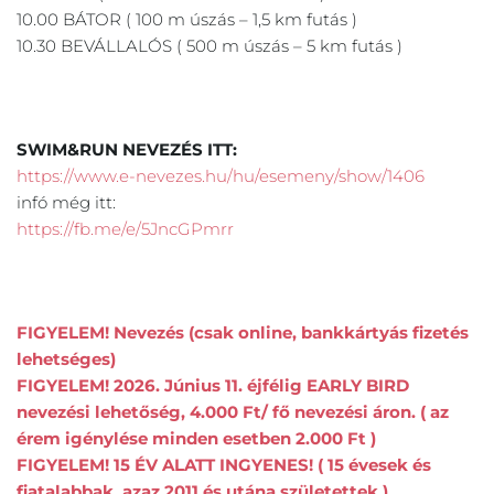
10.00 BÁTOR ( 100 m úszás – 1,5 km futás )
10.30 BEVÁLLALÓS ( 500 m úszás – 5 km futás )
SWIM&RUN NEVEZÉS ITT:
https://www.e-nevezes.hu/hu/esemeny/show/1406
infó még itt:
https://fb.me/e/5JncGPmrr
FIGYELEM! Nevezés (csak online, bankkártyás fizetés 
lehetséges)
FIGYELEM! 2026. Június 11. éjfélig EARLY BIRD 
nevezési lehetőség, 4.000 Ft/ fő nevezési áron. ( az 
érem igénylése minden esetben 2.000 Ft )
FIGYELEM! 15 ÉV ALATT INGYENES! ( 15 évesek és 
fiatalabbak, azaz 2011 és utána születettek ) 