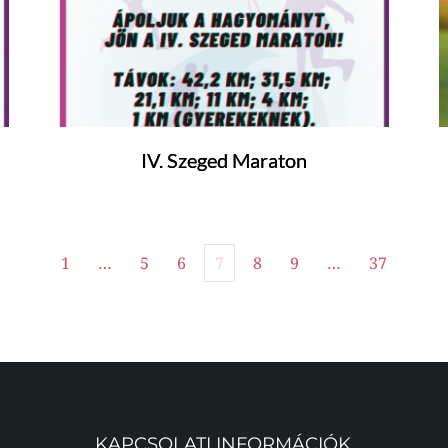
IV. Szeged Maraton
1
…
5
6
7
8
9
…
37
KAPCSOLATI INFORMÁCIÓK