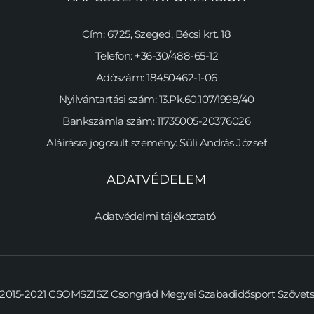
Cím: 6725, Szeged, Bécsi krt. 18
Telefon: +36-30/488-65-12
Adószám: 18450462-1-06
Nyilvántartási szám: 13.Pk.60.107/1998/40
Bankszámla szám: 11735005-20376026
Aláírásra jogosult szemény: Süli András József
ADATVÉDELEM
Adatvédelmi tájékoztató 
2015-2021 CSOMSZISZ Csongrád Megyei Szabadidősport Szövetség