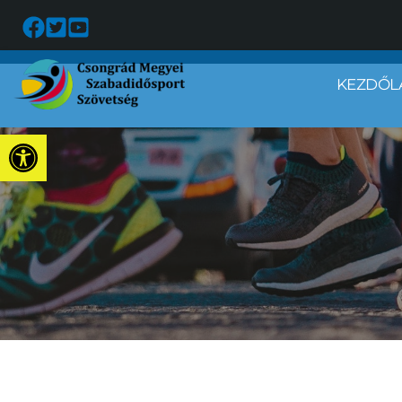
KEZDŐL
Eszköztár megnyitása