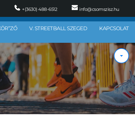
 +(3630) 488-6512
 info@csomszisz.hu
KÖR”ZŐ
V. STREETBALL SZEGED
KAPCSOLAT