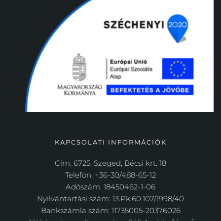
KAPCSOLATI INFORMÁCIÓK
Cím: 6725, Szeged, Bécsi krt. 18
Telefon: +36-30/488-65-12
Adószám: 18450462-1-06
Nyilvántartási szám: 13.Pk.60.107/1998/40
Bankszámla szám: 11735005-20376026