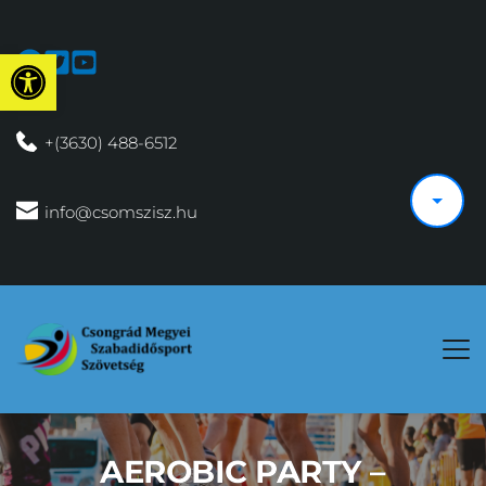
Eszköztár megnyitása
 +(3630) 488-6512
 info@csomszisz.hu
AEROBIC PARTY –