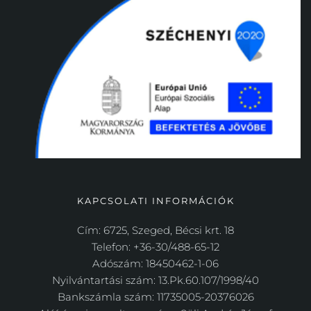
KAPCSOLATI INFORMÁCIÓK
Cím: 6725, Szeged, Bécsi krt. 18
Telefon: +36-30/488-65-12
Adószám: 18450462-1-06
Nyilvántartási szám: 13.Pk.60.107/1998/40
Bankszámla szám: 11735005-20376026