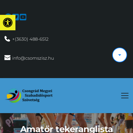
Eszköztár megnyitása
 +(3630) 488-6512
 info@csomszisz.hu
Amatőr tekeranglista