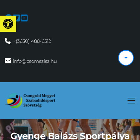
Eszköztár megnyitása
 +(3630) 488-6512
 info@csomszisz.hu
Gyenge Balázs Sportpálya