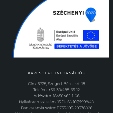
KAPCSOLATI INFORMÁCIÓK
Cím: 6725, Szeged, Bécsi krt. 18
Telefon: +36-30/488-65-12
Adószám: 18450462-1-06
Nyilvántartási szám: 13.Pk.60.107/1998/40
Bankszámla szám: 11735005-20376026