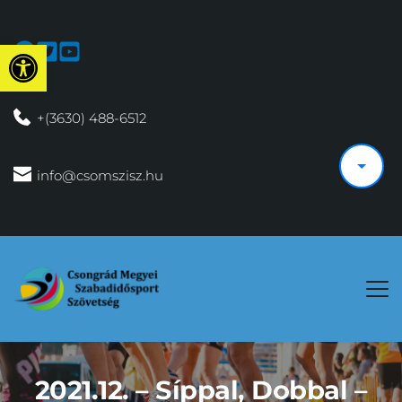
Eszköztár megnyitása
 +(3630) 488-6512
 info@csomszisz.hu
2021.12. – Síppal, Dobbal –