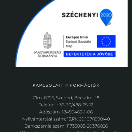
KAPCSOLATI INFORMÁCIÓK
Cím: 6725, Szeged, Bécsi krt. 18
Telefon: +36-30/488-65-12
Adószám: 18450462-1-06
Nyilvántartási szám: 13.Pk.60.107/1998/40
Bankszámla szám: 11735005-20376026