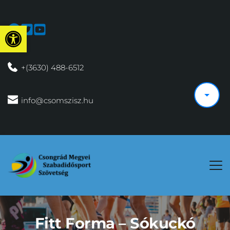
Eszköztár megnyitása
 +(3630) 488-6512
 info@csomszisz.hu
Fitt Forma – Sókuckó