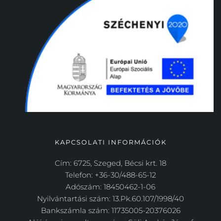
KAPCSOLATI INFORMÁCIÓK
Cím: 6725, Szeged, Bécsi krt. 18
Telefon: +36-30/488-65-12
Adószám: 18450462-1-06
Nyilvántartási szám: 13.Pk.60.107/1998/40
Bankszámla szám: 11735005-20376026