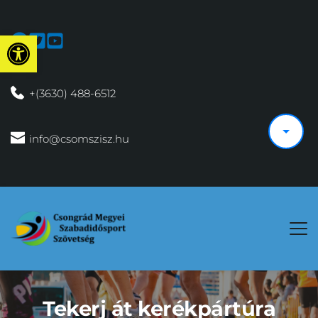
Eszköztár megnyitása
 +(3630) 488-6512
 info@csomszisz.hu
Tekerj át kerékpártúra