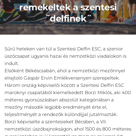
remekeltek a szentesi
˝delfinek˝
Sűrű heteken van túl a Szentesi Delfin ESC, a szenior
úszócsapat ugyanis hazai és nemzetközi viadalokon is
indult.
Elsőként Békéscsabán, ahol a nemzetközi mezőnnyel
elrajtoló Gáspár Ervin Emlékversenyen szerepeltek.
Három ország képviselői között a Szentesi Delfin ESC
maroknyi csapatából kiemelkedett Borzi Miklós, aki 400
méteres gyorsúszásban abszolút kategóriában a
mezőny második legjobb eredményét érte el,
teljesítményét a rendezők különdíjjal jutalmazták.
Borzi képviselte a szentesieket Bécsben, a VII.
nemzetközi úszóbajnokságon, ahol 1500 és 800 méteres