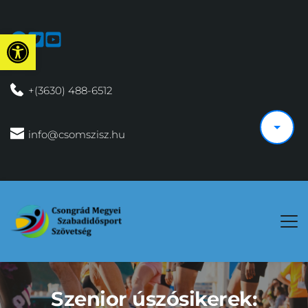
Eszköztár megnyitása
 +(3630) 488-6512
 info@csomszisz.hu
Szenior úszósikerek: