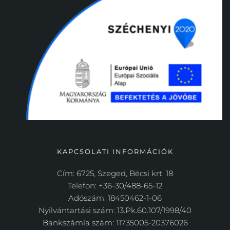
KAPCSOLATI INFORMÁCIÓK
Cím: 6725, Szeged, Bécsi krt. 18
Telefon: +36-30/488-65-12
Adószám: 18450462-1-06
Nyilvántartási szám: 13.Pk.60.107/1998/40
Bankszámla szám: 11735005-20376026