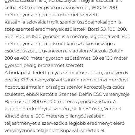
gyorsúszásban is új korosztályos magyar csúccsal ért
célba. 400 méter gyorson aranyérmet, 1500 és 200
méter gyorson pedig ezüstérmet szerzett.
Kassán, a szlovákiai nyílt szenior úszóbajnokságon is
szép szentesi eredmények születtek, Borzi 50, 100, 200,
400, 800 és 1500 gyorson is a mezőny legjobbja volt, 800
méter gyorson pedig ismét korosztályos országos
csúcsot úszott. Ugyanezen a viadalon Maczula Zoltán
200 és 400 méter gyorson ezüstérmet, 50 és 100 méter
gyorson pedig bronzérmet szerzett.
A budapesti fedett pályás szenior úszó ob-n, amelyen 6
ország 379 versenyzőjével szintén nemzetközi mezőnyt
hozott, számtalan országos szenior korosztályos csúcs
született, ebből kettőt a Szentesi Delfin ESC versenyzője,
Borzi úszott 800 és 200 méteres gyorsúszásban. A
legjobb eredményt a szintén „delfines" úszó, Venczel
Kincső érte el 200 méteres pillangóúszásban,
teljesítményét a szervezők a legjobb eredményt elérő
versenyzőnek felajánlott kupával ismerték el.