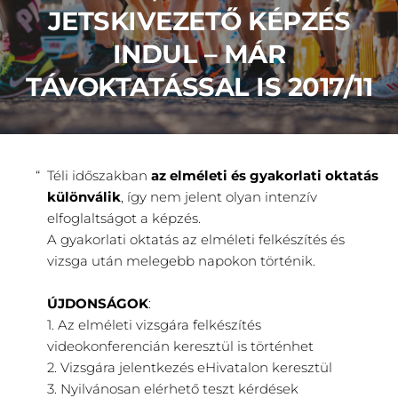
JETSKIVEZETŐ KÉPZÉS
INDUL – MÁR
TÁVOKTATÁSSAL IS 2017/11
Téli időszakban
az elméleti és gyakorlati oktatás
különválik
, így nem jelent olyan intenzív
elfoglaltságot a képzés.
A gyakorlati oktatás az elméleti felkészítés és
vizsga után melegebb napokon történik.
ÚJDONSÁGOK
:
1. Az elméleti vizsgára felkészítés
videokonferencián keresztül is történhet
2. Vizsgára jelentkezés eHivatalon keresztül
3. Nyilvánosan elérhető teszt kérdések