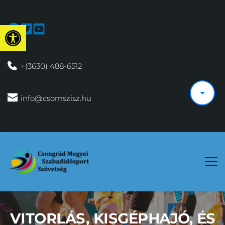
Eszköztár megnyitása
 +(3630) 488-6512
 info@csomszisz.hu
VITORLÁS, KISGÉPHAJÓ, ÉS