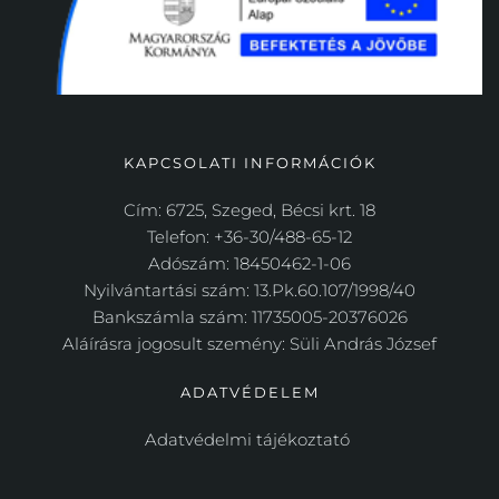
KAPCSOLATI INFORMÁCIÓK
Cím: 6725, Szeged, Bécsi krt. 18
Telefon: +36-30/488-65-12
Adószám: 18450462-1-06
Nyilvántartási szám: 13.Pk.60.107/1998/40
Bankszámla szám: 11735005-20376026
Aláírásra jogosult szemény: Süli András József
ADATVÉDELEM
Adatvédelmi tájékoztató 