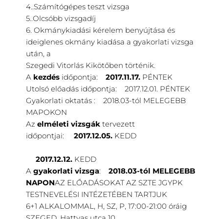
4..Számítógépes teszt vizsga
5..Olcsóbb vizsgadíj
6. Okmánykiadási kérelem benyújtása és
ideiglenes okmány kiadása a gyakorlati vizsga
után, a
Szegedi Vitorlás Kikötőben történik.
A
kezdés
időpontja:
2017
.
11
.17.
PÉNTEK
Utolsó előadás időpontja:
2017
.
12
.01. PÉNTEK
Gyakorlati oktatás :
2018
.03-tól MELEGEBB
MAPOKON
Az
elméleti vizsgák
tervezett
időpontjai:
2017
.12.05.
KE
DD
2017
.12.12.
KEDD
A
gyakorlati vizsga
:
2018
.03-tól MELEGEBB
NAPON
AZ ELŐADÁSOKAT AZ SZTE JGYPK
TESTNEVELÉSI INTÉZETÉBEN TARTJUK
6+1 ALKALOMMAL, H, SZ, P, 17:00-21:00 óráig
SZEGED
, Hattyas utca 10
.