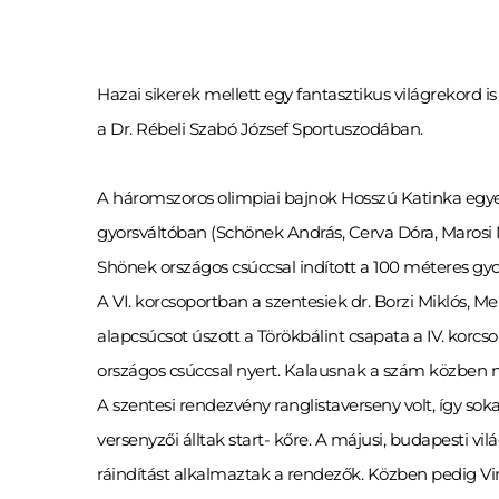
Hazai sikerek mellett egy fantasztikus világrekord 
a Dr. Rébeli Szabó József Sportuszodában.
A háromszoros olimpiai bajnok Hosszú Katinka egyesü
gyorsváltóban (Schönek András, Cerva Dóra, Marosi Me
Shönek országos csúccsal indított a 100 méteres gyo
A VI. korcsoportban a szentesiek dr. Borzi Miklós, Me
alapcsúcsot úszott a Törökbálint csapata a IV. korc
országos csúccsal nyert. Kalausnak a szám közben 
A szentesi rendezvény ranglistaverseny volt, így so
versenyzői álltak start- kőre. A májusi, budapesti
ráindítást alkalmaztak a rendezők. Közben pedig V