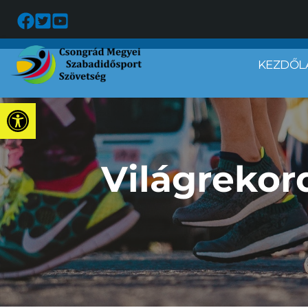
KEZDŐL
Eszköztár megnyitása
Világrekor