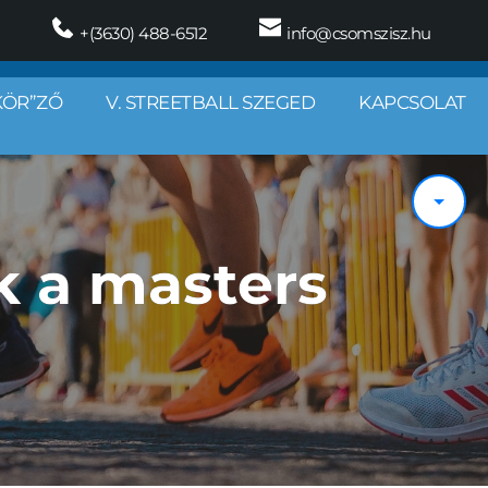
 +(3630) 488-6512
 info@csomszisz.hu
KÖR”ZŐ
V. STREETBALL SZEGED
KAPCSOLAT
k a masters