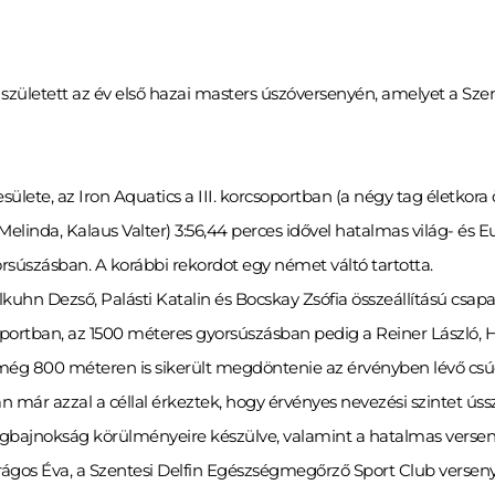
is született az év első hazai masters úszóversenyén, amelyet a S
lete, az Iron Aquatics a III. korcsoportban (a négy tag életkora 
linda, Kalaus Valter) 3:56,44 perces idővel hatalmas világ- és Eur
rsúszásban. A korábbi rekordot egy német váltó tartotta.
lkuhn Dezső, Palásti Katalin és Bocskay Zsófia összeállítású csapa
soportban, az 1500 méteres gyorsúszásban pedig a Reiner László, 
még 800 méteren is sikerült megdöntenie az érvényben lévő csú
kan már azzal a céllal érkeztek, hogy érvényes nevezési szintet ú
 világbajnokság körülményeire készülve, valamint a hatalmas ver
irágos Éva, a Szentesi Delfin Egészségmegőrző Sport Club verse