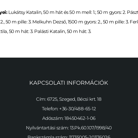
yei:
Lukátsy Katalin, 50 m hát és 50 m mell: 1.; 50 m gyors: 2. Pász
: 2., 50 m pille: 3. Melkuhn Dezső, 1500 m gyors: 2., 50 m pille: 3. 
la, 50 m hát: 3. Palásti Katalin, 50 m hát: 3.
KAPCSOLATI INFORMÁCIÓK
Cím: 6725, Szeged, Bécsi krt. 18
Telefon: +36-30/488-65-12
Adószám: 18450462-1-06
Nyilvántartási szám: 13.Pk.60.107/1998/40
Bankszámla szám: 11735005-20376026