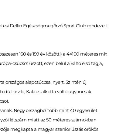
zentesi Delfin Egészségmegőrző Sport Club rendezett
összesen 160 és 199 év közötti) a 4×100 méteres mix
ópa-csúcsot úszott, ezen belül a váltó első tagja,
ta országos alapcsúccsal nyert. Szintén új
Hajdú László, Kalaus alkotta váltó ugyancsak
csot.
sszanak. Négy országból több mint 40 egyesület
senyzői létszám miatt az 50 méteres számokban
nyzője megkapta a magyar szenior úszás örökös