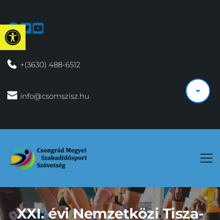
Eszköztár megnyitása
 +(3630) 488-6512
 info@csomszisz.hu
XXI. évi Nemzetközi Tisza-