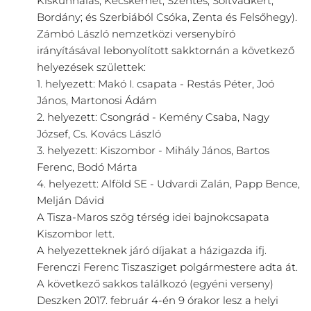
Kiskunhalas, Kecskemét, Szentes, Soltvadkert,
Bordány; és Szerbiából Csóka, Zenta és Felsőhegy).
Zámbó László nemzetközi versenybíró
irányításával lebonyolított sakktornán a következő
helyezések születtek:
1. helyezett: Makó I. csapata - Restás Péter, Joó
János, Martonosi Ádám
2. helyezett: Csongrád - Kemény Csaba, Nagy
József, Cs. Kovács László
3. helyezett: Kiszombor - Mihály János, Bartos
Ferenc, Bodó Márta
4. helyezett: Alföld SE - Udvardi Zalán, Papp Bence,
Melján Dávid
A Tisza-Maros szög térség idei bajnokcsapata
Kiszombor lett.
A helyezetteknek járó díjakat a házigazda ifj.
Ferenczi Ferenc Tiszasziget polgármestere adta át.
A következő sakkos találkozó (egyéni verseny)
Deszken 2017. február 4-én 9 órakor lesz a helyi