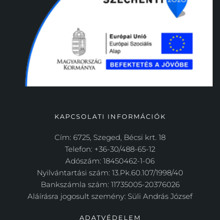
KAPCSOLATI INFORMÁCIÓK
Cím: 6725, Szeged, Bécsi krt. 18
Telefon: +36-30/488-65-12
Adószám: 18450462-1-06
Nyilvántartási szám: 13.Pk.60.107/1998/40
Bankszámla szám: 11735005-20376026
Aláírásra jogosult szemény: Süli András József
ADATVÉDELEM