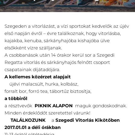
Szegeden a vitorlázást, a vízi sportokat kedvelők az újév
első napján évről – évre találkoznak, hogy vitorlásba,
kajakba, kenuba, sárkányhajóba kishajóba ülve
elsőkként vízre szálljanak.
A csobbanások után 14 órakor kerül sor a Szegedi
Regatta vitorlás és sárkányhajós felnőtt csoport
csapatainak díjátadójára.
A kellemes közérzet alapjait
újévi malacsült, hurka, kolbász,
forralt bor, forró tea, tábortűz biztosítja,
a többiről
a résztvevők
PIKNIK ALAPON
maguk gondoskodnak.
Minden érdeklődőt szeretettel várunk!
TALÁLKOZUNK
a
Szegedi Vitorlás Kikötőben
2017.01.01 a déli órákban
11-13 órától sötétedésig