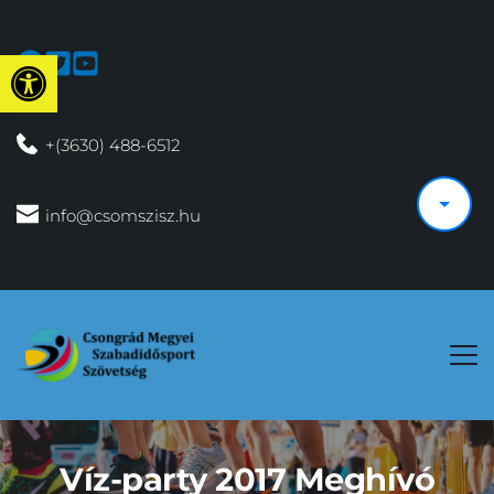
Eszköztár megnyitása
 +(3630) 488-6512
 info@csomszisz.hu
Víz-party 2017 Meghívó