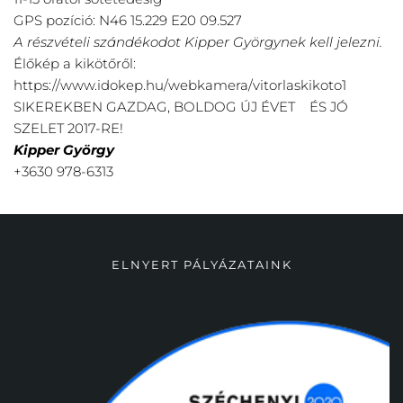
GPS pozíció: N46 15.229 E20 09.527
A részvételi szándékodot Kipper Györgynek kell jelezni.
Élőkép a kikötőről:
https://www.idokep.hu/webkamera/vitorlaskikoto1
SIKEREKBEN GAZDAG, BOLDOG ÚJ ÉVET ÉS JÓ
SZELET 2017-RE!
Kipper György
+3630 978-6313
ELNYERT PÁLYÁZATAINK