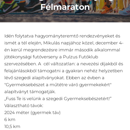
Félmaraton
Idén folytatva hagyományteremtő rendezvényeket és
ismét a tél elején, Mikulás napjához közel, december 4-
én kerül megrendezésre immár második alkalommal
jótékonysági futóverseny a Pulzus Futóklub
szervezésében. A cél változatlan: a nevezési díjakból és
felajánlásokból támogatni a gyakran nehéz helyzetben
lévő szegedi alapítványokat. Ebben az évben a
"Gyermeksebészet a műtétre váró gyermekekért"
alapítványt támogatják.
„Fuss Te is velünk a szegedi Gyermeksebészetért!”
Választható távok:
2024 méter (gyermek táv)
6 km
10,5 km