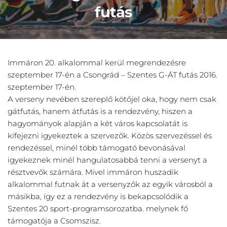
futás
Immáron 20. alkalommal kerül megrendezésre
szeptember 17-én a Csongrád – Szentes G-ÁT futás 2016.
szeptember 17-én.
A verseny nevében szereplő kötőjel oka, hogy nem csak
gátfutás, hanem átfutás is a rendezvény, hiszen a
hagyományok alapján a két város kapcsolatát is
kifejezni igyekeztek a szervezők. Közös szervezéssel és
rendezéssel, minél több támogató bevonásával
igyekeznek minél hangulatosabbá tenni a versenyt a
résztvevők számára. Mivel immáron huszadik
alkalommal futnak át a versenyzők az egyik városból a
másikba, így ez a rendezvény is bekapcsolódik a
Szentes 20 sport-programsorozatba. melynek fő
támogatója a Csomszisz.