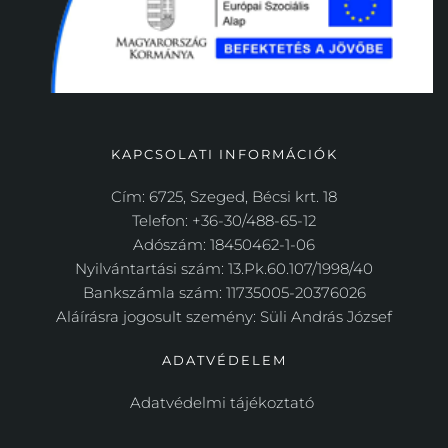
KAPCSOLATI INFORMÁCIÓK
Cím: 6725, Szeged, Bécsi krt. 18
Telefon: +36-30/488-65-12
Adószám: 18450462-1-06
Nyilvántartási szám: 13.Pk.60.107/1998/40
Bankszámla szám: 11735005-20376026
Aláírásra jogosult szemény: Süli András József
ADATVÉDELEM
Adatvédelmi tájékoztató 