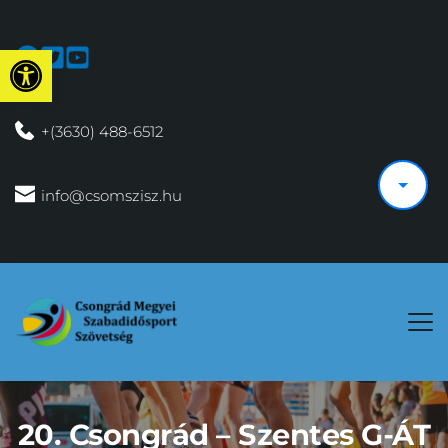
Eszköztár megnyitása
 +(3630) 488-6512
 info@csomszisz.hu
20. Csongrád – Szentes G-ÁT