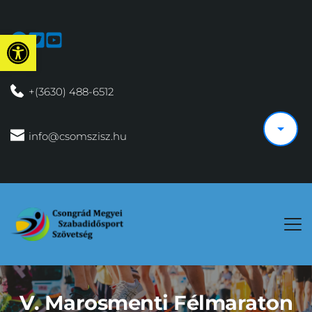
Eszköztár megnyitása
 +(3630) 488-6512
 info@csomszisz.hu
V. Marosmenti Félmaraton