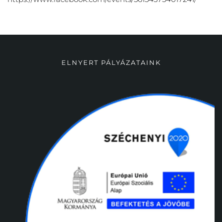
ELNYERT PÁLYÁZATAINK