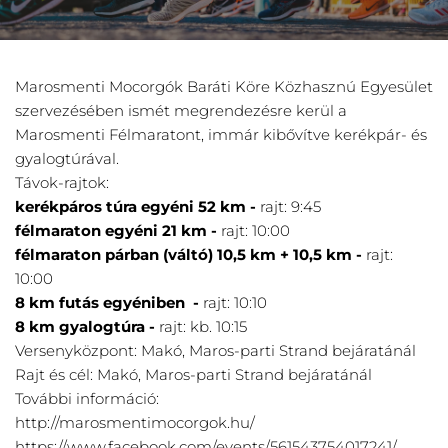
Marosmenti Mocorgók Baráti Köre Közhasznú Egyesület
szervezésében ismét megrendezésre kerül a
Marosmenti Félmaratont, immár kibővítve kerékpár- és
gyalogtúrával.
Távok-rajtok:
kerékpáros túra egyéni 52 km -
rajt: 9:45
félmaraton egyéni 21 km -
rajt: 10:00
félmaraton párban (váltó) 10,5 km + 10,5 km -
rajt:
10:00
8 km futás egyéniben -
rajt: 10:10
8 km gyalogtúra -
rajt: kb. 10:15
Versenyközpont: Makó, Maros-parti Strand bejáratánál
Rajt és cél: Makó, Maros-parti Strand bejáratánál
További információ:
http://marosmentimocorgok.hu/
https://www.facebook.com/events/561543754017241/