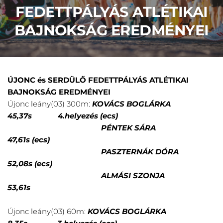
FEDETTPÁLYÁS ATLÉTIKAI
BAJNOKSÁG EREDMÉNYEI
ÚJONC és SERDÜLŐ FEDETTPÁLYÁS ATLÉTIKAI
BAJNOKSÁG EREDMÉNYEI
Újonc leány(03) 300m:
KOVÁCS BOGLÁRKA
45,37s 4.helyezés (ecs)
PÉNTEK SÁRA
47,61s (ecs)
PASZTERNÁK DÓRA
52,08s (ecs)
ALMÁSI SZONJA
53,61s
Újonc leány(03) 60m:
KOVÁCS BOGLÁRKA