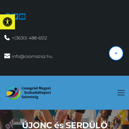
Eszköztár megnyitása
 +(3630) 488-6512
 info@csomszisz.hu
ÚJONC és SERDÜLŐ