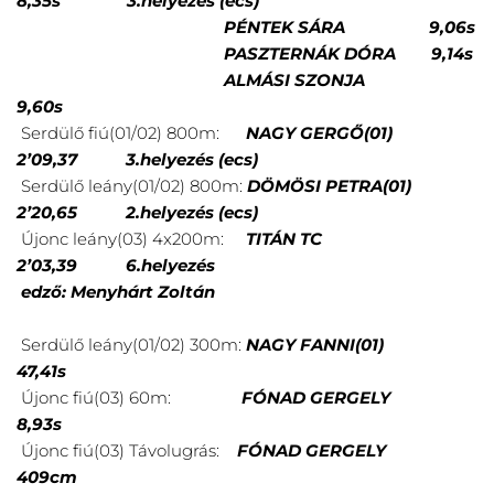
8,35s 3.helyezés (ecs)
PÉNTEK SÁRA 9,06s
PASZTERNÁK DÓRA 9,14s
ALMÁSI SZONJA
9,60s
Serdülő fiú(01/02) 800m:
NAGY GERGŐ(01)
2’09,37 3.helyezés (ecs)
Serdülő leány(01/02) 800m:
DÖMÖSI PETRA(01)
2’20,65 2.helyezés (ecs)
Újonc leány(03) 4x200m:
TITÁN TC
2’03,39 6.helyezés
edző: Menyhárt Zoltán
Serdülő leány(01/02) 300m:
NAGY FANNI(01)
47,41s
Újonc fiú(03) 60m:
FÓNAD GERGELY
8,93s
Újonc fiú(03) Távolugrás:
FÓNAD GERGELY
409cm